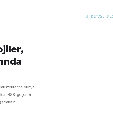
DETAYLI BİL
iler,
rında
 müşterilerine dünya
çıkan BSS, geçen 5
armıştır.