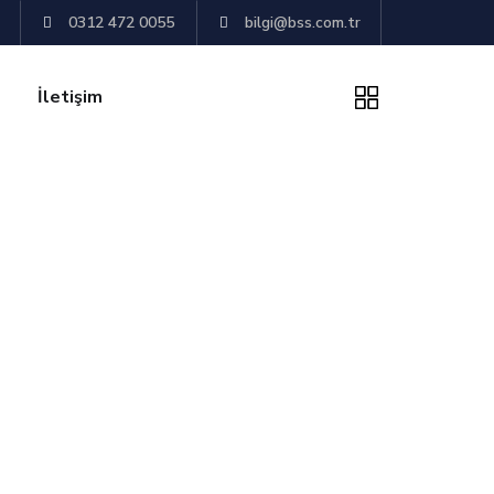
0312 472 0055
bilgi@bss.com.tr
İletişim