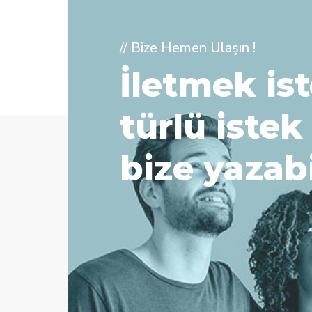
// Bize Hemen Ulaşın !
İletmek ist
türlü istek
bize yazabi