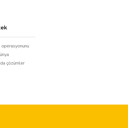
tek
 operasyonunu
dünya
nda çözümler