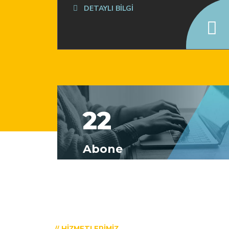
DETAYLI BİLGİ
22
Abone
// HIZMETLERIMIZ