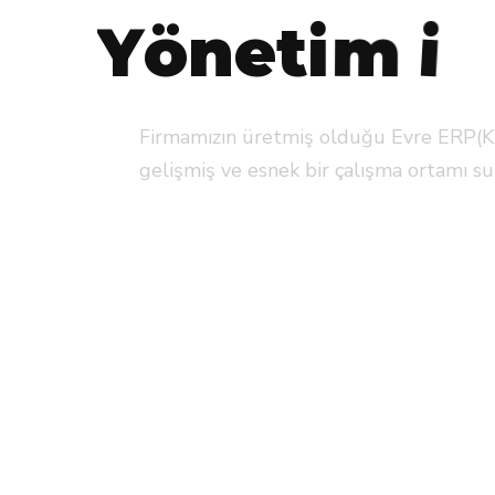
Y
ö
n
e
t
i
m
i
Firmamızın üretmiş olduğu Evre ERP(Kurums
gelişmiş ve esnek bir çalışma ortamı sunuyo
DETAYLI BİLGİ