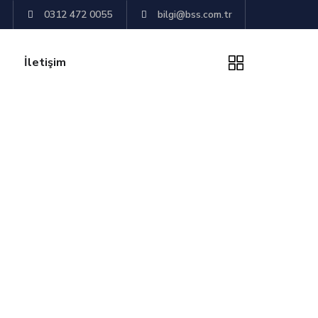
0312 472 0055
bilgi@bss.com.tr
İletişim