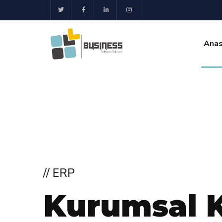
Anas
// ERP
K
u
r
u
m
s
a
l