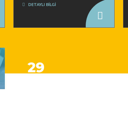
DETAYLI BİLGİ
29
Firma