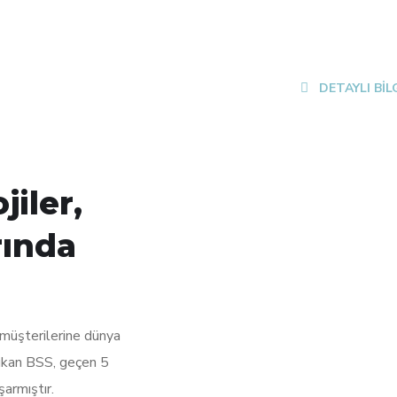
DETAYLI BİL
iler,
rında
 müşterilerine dünya
çıkan BSS, geçen 5
armıştır.