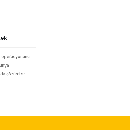
tek
 operasyonunu
dünya
nda çözümler