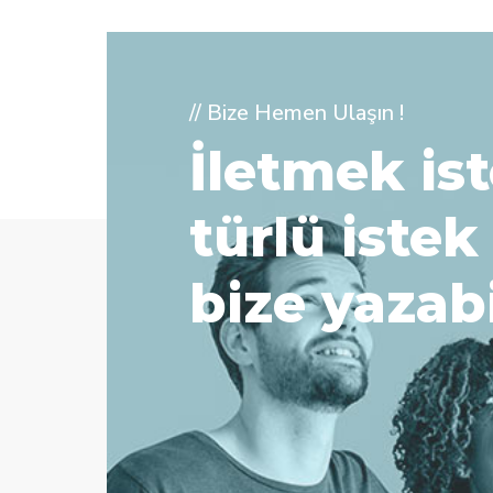
// Bize Hemen Ulaşın !
İletmek ist
türlü istek
bize yazabi