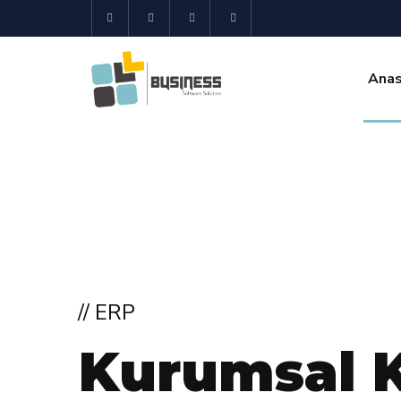
Anas
// ERP
K
u
r
u
m
s
a
l