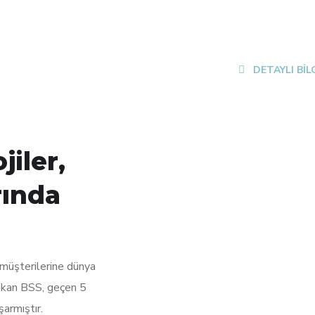
DETAYLI BİL
iler,
rında
 müşterilerine dünya
çıkan BSS, geçen 5
armıştır.