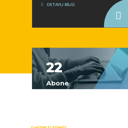
DETAYLI BİLGİ
22
Abone
// HIZMETLERIMIZ