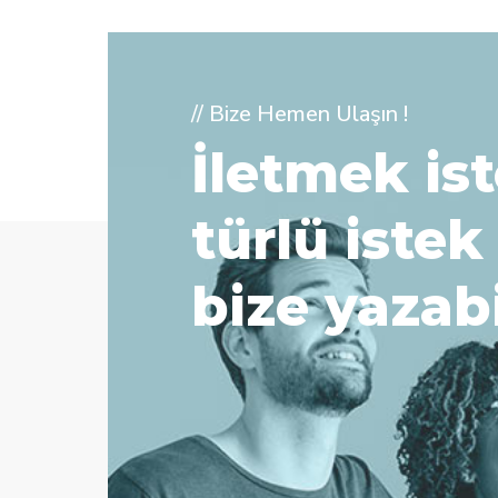
// Bize Hemen Ulaşın !
İletmek ist
türlü istek
bize yazabi