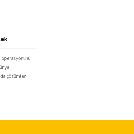
tek
 operasyonunu
dünya
nda çözümler