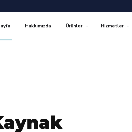
ayfa
Hakkımızda
Ürünler
Hizmetler
K
a
y
n
a
k