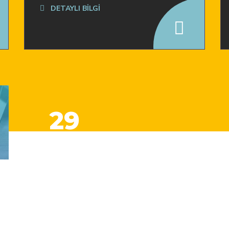
DETAYLI BİLGİ
29
Firma