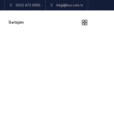
0312 472 0055
bilgi@bss.com.tr
İletişim