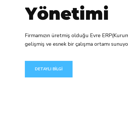
Y
ö
n
e
t
i
m
i
Firmamızın üretmiş olduğu Evre ERP(Kurums
gelişmiş ve esnek bir çalışma ortamı sunuyo
DETAYLI BİLGİ