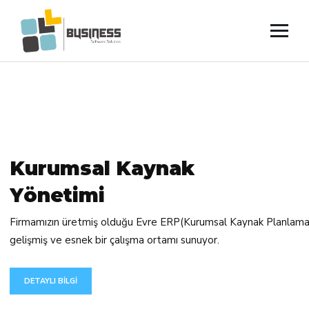
K
u
r
u
m
s
a
l
K
a
y
n
a
k
Y
ö
n
e
t
i
m
i
Firmamızın üretmiş olduğu Evre ERP(Kurumsal Kaynak Planlama 
gelişmiş ve esnek bir çalışma ortamı sunuyor.
DETAYLI BİLGİ