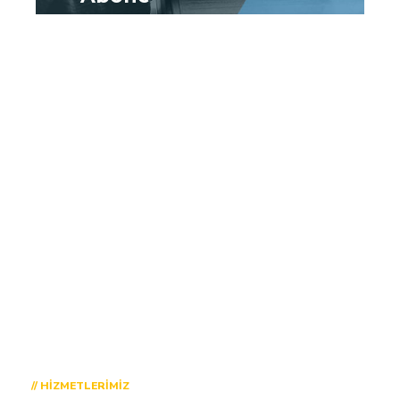
29
Firma
117
Kullanıcı
// HIZMETLERIMIZ