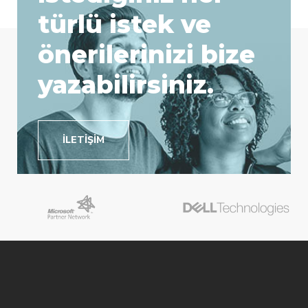
türlü istek ve
önerilerinizi bize
yazabilirsiniz.
İLETIŞIM